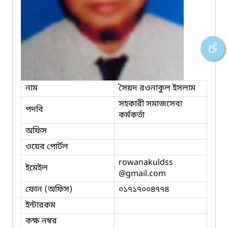
নাম
সৈয়দ রওনাকুল ইসলাম
সহকারী সমাজসেবা
পদবি
কর্মকর্তা
অফিস
ওয়েব পোর্টল
rowanakuldss
ইমেইল
@gmail.com
ফোন (অফিস)
০১৭১৭০০৪৭৭৪
ইন্টারকম
কক্ষ নম্বর