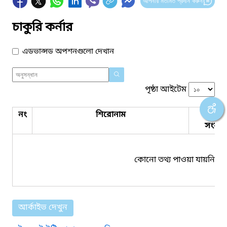
আপনার মতামত প্রদান করুন
চাকুরি কর্নার
এডভান্সড অপশনগুলো দেখান
পৃষ্ঠা আইটেম
নং
শিরোনাম
পিডিএ
সংযুক্ত
কোনো তথ্য পাওয়া যায়নি।
আর্কাইভ দেখুন